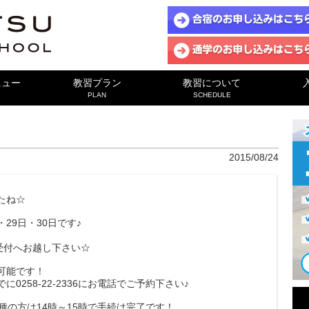
ニュー
教習プラン
教習について
PLAN
SCHEDULE
2015/08/24
たね☆
・29日・30日です♪
に受付へお越し下さい☆
可能です！
258-22-2336にお電話でご予約下さい♪
種の方は14時～15時で手続は完了です！