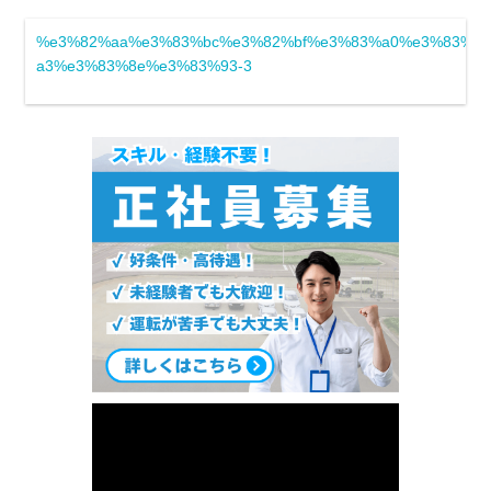
%e3%82%aa%e3%83%bc%e3%82%bf%e3%83%a0%e3%83%95
a3%e3%83%8e%e3%83%93-3