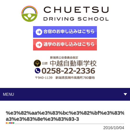
MENU
%e3%82%aa%e3%83%bc%e3%82%bf%e3%83%a0
a3%e3%83%8e%e3%83%93-3
2016/10/04